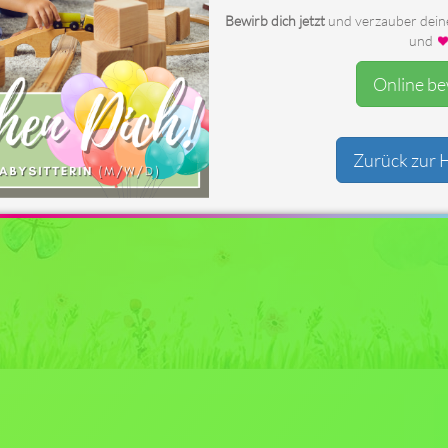
Person: Ich würde mich als einen fröhlich
Bewirb dich jetzt
und verzauber deine 
bezeichnen. Ich mache gerne Sport und bin gerne
und
Ich würde mich freuen Sie bald kennenzulernen!
Ganz liebe Grüße, Langstrumpf
Online b
Zurück zur