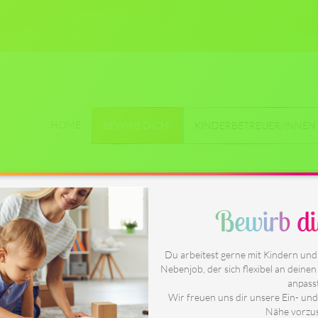
HOME
BEWIRB DICH!
KINDERBETREUER/INNEN
Hallo liebe Familie,
Bewirb dic
herzlich willkommen auf meinem Profil!
Ich würde mich freuen mit Ihnen zusammenzuarbe
entdecken. Ich studiere derzeit Grundschullehram
Du arbeitest gerne mit Kindern und
Kind war, wollte ich immer auf die Jüngeren auf
Nebenjob, der sich flexibel an deine
Zeit habe ich natürlich auch mehr Erfahrun
anpass
sammeln können. Zum Beispiel bin ich Cousine vo
Wir freuen uns dir unsere Ein- un
Jungs, zu denen ich immer ein enges Verhältnis h
Nähe vorzus