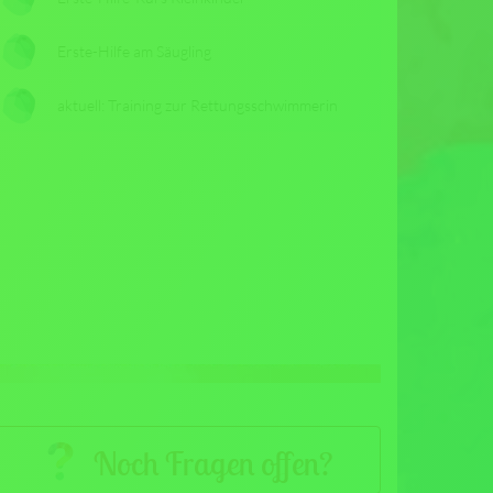
Erste-Hilfe am Säugling
aktuell: Training zur Rettungsschwimmerin
Noch Fragen offen?