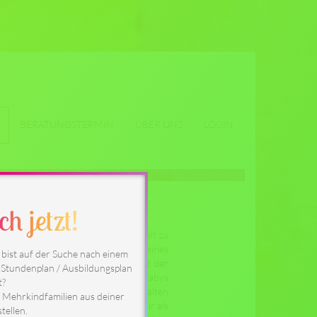
BERATUNGSTERMIN
ÜBER UNS
LOGIN
h jetzt!
iten und mit Ihren Kindern die Welt zu
t. Schon als ich selber noch ein kleines
 bist auf der Suche nach einem
passen oder mit ihnen spielen. Mit der
n Stundenplan / Ausbildungsplan
gen im Umgang mit Kindern und Babys
t?
n zwei mittlerweile 5 und 7 Jahre alten
d Mehrkindfamilien aus deiner
atte und habe. Noch ein wenig zu mir als
tellen.