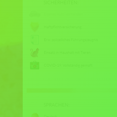
SICHERHEITEN:
Eigenes Auto vorhanden
Haftpflichtversicherung
Erw. polizeiliches Führungszeugnis
Einsatz in Haushalt mit Tieren
COVID-19: Vollständig geimpft
SPRACHEN:
Deutsch