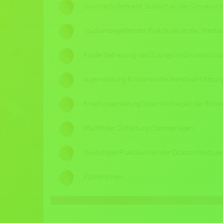
Grundschullehramt Studium an der Universität
Studiumbegleitendes Praktikum an der Westp
Kinderbetreuung von 3 Jungs im Grundschulal
Jugendleitung Erlöserkirche Henstedt-Ulzbur
Kreativteamleitung Silversterfreizeit der Erlö
Pfadfinder Zeltleitung (Sommerlager)
3-wöchiges Praktikum an der Olzeborchschule
Führerschein